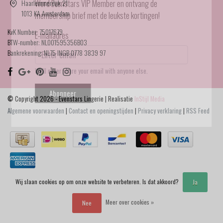
Haarlemmerdijk 21
Word Evenstars VIP Member en ontvang de
1013 KA Amsterdam
membership brief met de leukste kortingen!
KvK Number: 75017679
E-mailadres
BTW-number: NL001595356B03
Bankrekening: NL75 INGB 0778 3839 97
We'll never share your email with anyone else.
Abonneer
© Copyright 2026 - Evenstars Lingerie | Realisatie
InStijl Media
Algemene voorwaarden
|
Contact en openingstijden
|
Privacy verklaring
|
RSS Feed
Wij slaan cookies op om onze website te verbeteren. Is dat akkoord?
Ja
Meer over cookies »
Nee