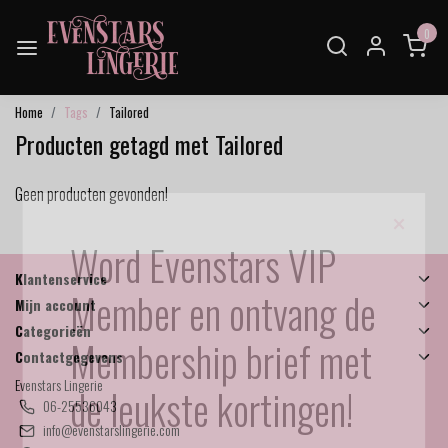
0
Home
Tags
Tailored
Producten getagd met Tailored
Geen producten gevonden!
×
Word Evenstars VIP
Klantenservice
Member en ontvang de
Mijn account
Categorieën
Membership brief met
Contactgegevens
Evenstars Lingerie
de leukste kortingen!
06-25536043
info@evenstarslingerie.com