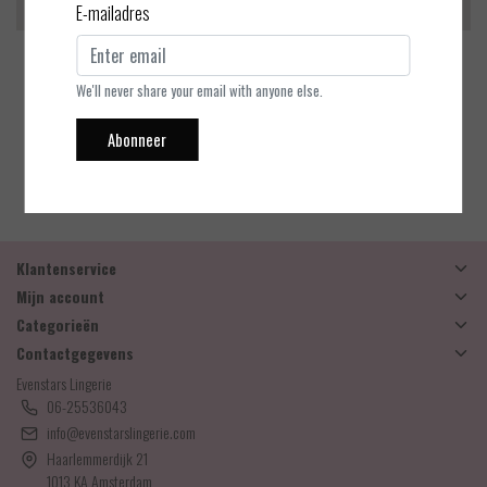
E-mailadres
ten Cate
ten Cate
Secrets - Midi slip
Secrets - Midi slip
We'll never share your email with anyone else.
Abonneer
EUR 22,99
EUR 22,99
Bekijken
Bekijken
Klantenservice
Mijn account
Categorieën
Contactgegevens
Evenstars Lingerie
06-25536043
info@evenstarslingerie.com
Haarlemmerdijk 21
1013 KA Amsterdam