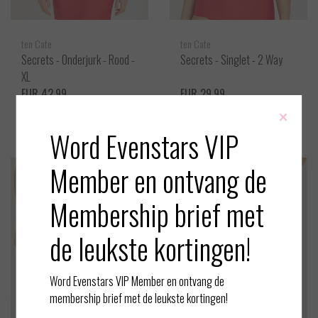
ten Cate
ten Cate
Secrets - Onderjurk - Rood -
Secrets - Singlet - 2 Way
XL
EUR 42,99
EUR 29,99
×
Bekijken
Bekijken
Word Evenstars VIP
Member en ontvang de
Membership brief met
de leukste kortingen!
Word Evenstars VIP Member en ontvang de
membership brief met de leukste kortingen!