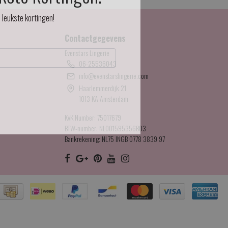
leukste kortingen!
Contactgegevens
Evenstars Lingerie
06-25536043
info@evenstarslingerie.com
Haarlemmerdijk 21
1013 KA Amsterdam
KvK Number: 75017679
BTW-number: NL001595356B03
Bankrekening: NL75 INGB 0778 3839 97