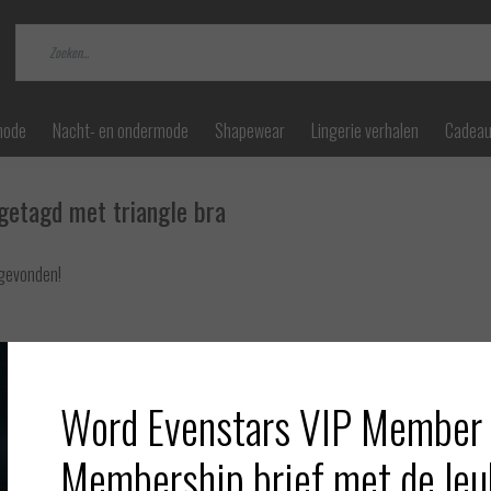
mode
Nacht- en ondermode
Shapewear
Lingerie verhalen
Cadea
getagd met triangle bra
gevonden!
Word Evenstars VIP Member 
Membership brief met de leu