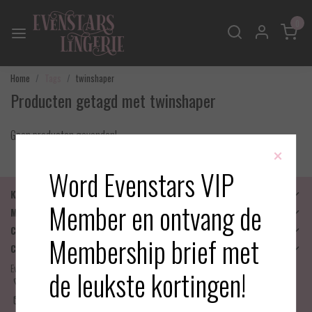
0
Home
Tags
twinshaper
Producten getagd met twinshaper
Geen producten gevonden!
×
Word Evenstars VIP
Klantenservice
Member en ontvang de
Mijn account
Categorieën
Membership brief met
Contactgegevens
Evenstars Lingerie
de leukste kortingen!
06-25536043
info@evenstarslingerie.com