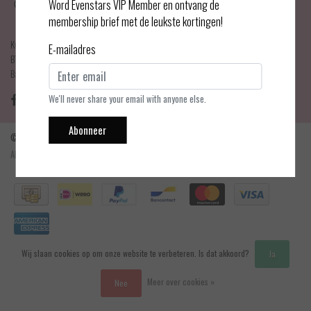
Haarlemmerdijk 21
Word Evenstars VIP Member en ontvang de
1013 KA Amsterdam
membership brief met de leukste kortingen!
KvK Number: 75017679
E-mailadres
BTW-number: NL001595356B03
Bankrekening: NL75 INGB 0778 3839 97
We'll never share your email with anyone else.
Abonneer
© Copyright 2026 - Evenstars Lingerie | Realisatie
InStijl Media
Algemene voorwaarden
|
Contact en openingstijden
|
Privacy verklaring
|
RSS Feed
Wij slaan cookies op om onze website te verbeteren. Is dat akkoord?
Ja
Meer over cookies »
Nee