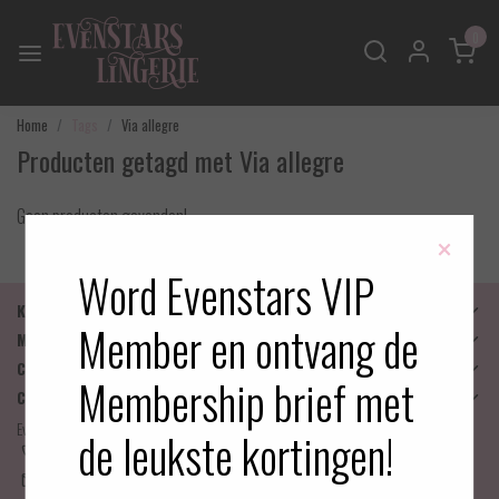
0
Home
Tags
Via allegre
Producten getagd met Via allegre
Geen producten gevonden!
×
Word Evenstars VIP
Klantenservice
Member en ontvang de
Mijn account
Categorieën
Membership brief met
Contactgegevens
Evenstars Lingerie
de leukste kortingen!
06-25536043
info@evenstarslingerie.com