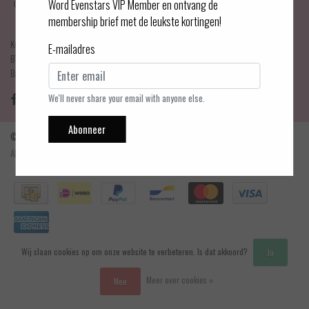
Haarlemmerdijk 21
Word Evenstars VIP Member en ontvang de
1013 KA Amsterdam
membership brief met de leukste kortingen!
KvK Number: 75017679
E-mailadres
BTW-number: NL001595356B03
Bankrekening: NL75 INGB 0778 3839 97
We'll never share your email with anyone else.
Abonneer
© Copyright 2026 - Evenstars Lingerie | Realisatie
InStijl Media
Algemene voorwaarden
|
Contact en openingstijden
|
Privacy verklaring
|
RSS Feed
Wij slaan cookies op om onze website te verbeteren. Is dat akkoord?
Ja
Meer over cookies »
Nee