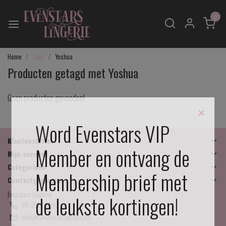
0
Home
Tags
Yoshua
Producten getagd met Yoshua
Geen producten gevonden!
×
Word Evenstars VIP
Klantenservice
Member en ontvang de
Mijn account
Categorieën
Membership brief met
Contactgegevens
Evenstars Lingerie
de leukste kortingen!
06-25536043
info@evenstarslingerie.com