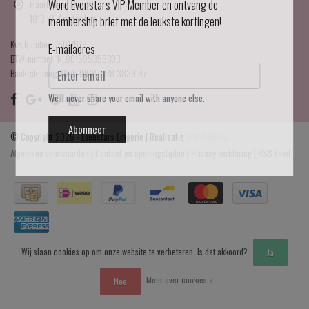
Haarlemmerdijk 21
Word Evenstars VIP Member en ontvang de
1013 KA Amsterdam
membership brief met de leukste kortingen!
KvK Number: 75017679
E-mailadres
BTW-number: NL001595356B03
Bankrekening: NL75 INGB 0778 3839 97
We'll never share your email with anyone else.
Abonneer
© Copyright 2026 - Evenstars Lingerie | Realisatie
InStijl Media
Algemene voorwaarden
|
Contact en openingstijden
|
Privacy verklaring
|
RSS Feed
Wij slaan cookies op om onze website te verbeteren. Is dat akkoord?
Ja
Meer over cookies »
Nee