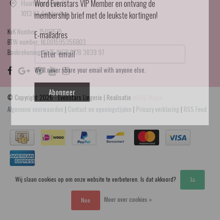
Haarlemmerdijk 21
Word Evenstars VIP Member en ontvang de
1013 KA Amsterdam
membership brief met de leukste kortingen!
KvK Number: 75017679
E-mailadres
BTW-number: NL001595356B03
Bankrekening: NL75 INGB 0778 3839 97
We'll never share your email with anyone else.
Abonneer
© Copyright 2026 - Evenstars Lingerie | Realisatie
InStijl Media
Algemene voorwaarden
|
Contact en openingstijden
|
Privacy verklaring
|
RSS Feed
Wij slaan cookies op om onze website te verbeteren. Is dat akkoord?
Ja
Meer over cookies »
Nee