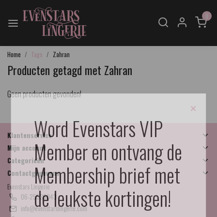
0
Home
Tags
Zahran
Producten getagd met Zahran
Geen producten gevonden!
×
Word Evenstars VIP
Klantenservice
Member en ontvang de
Mijn account
Categorieën
Membership brief met
Contactgegevens
Evenstars Lingerie
de leukste kortingen!
06-25536043
info@evenstarslingerie.com