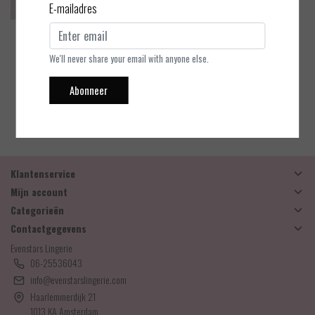
E-mailadres
PrimaDonna Twist
Zipolite - Hotpants
We'll never share your email with anyone else.
Abonneer
EUR 45,90
Bekijken
Klantenservice
Mijn account
Categorieën
Contactgegevens
Evenstars Lingerie
06-25536043
info@evenstarslingerie.com
Haarlemmerdijk 21
1013 KA Amsterdam