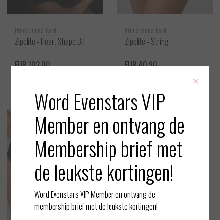
PrimaDonna Twist
PrimaDonna Twist
Zipolite - Heart Shape BH
Zipolite - String
EUR 102,00
EUR 40,90
×
Bekijken
Bekijken
Word Evenstars VIP
Member en ontvang de
Membership brief met
de leukste kortingen!
Word Evenstars VIP Member en ontvang de
membership brief met de leukste kortingen!