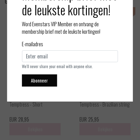
Gerelateerde producten
de leukste kortingen!
Word Evenstars VIP Member en ontvang de
membership brief met de leukste kortingen!
E-mailadres
We'll never share your email with anyone else.
Abonneer
Freya
Freya
Temptress - Short
Temptress - Brazilian string
EUR 28,95
EUR 25,95
Bekijken
Bekijken