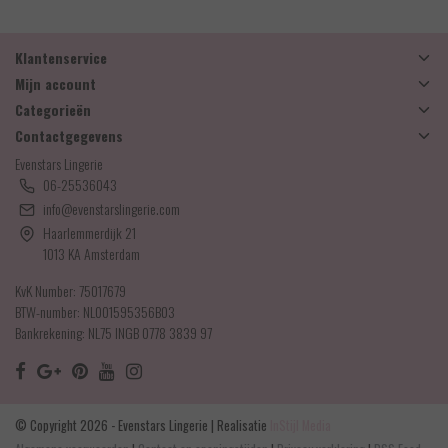
Klantenservice
Mijn account
Categorieën
Contactgegevens
Evenstars Lingerie
06-25536043
info@evenstarslingerie.com
Haarlemmerdijk 21
1013 KA Amsterdam
KvK Number: 75017679
BTW-number: NL001595356B03
Bankrekening: NL75 INGB 0778 3839 97
© Copyright 2026 - Evenstars Lingerie | Realisatie
InStijl Media