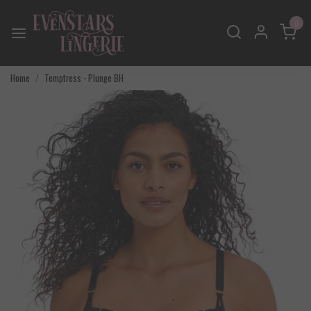
0
Home
Temptress - Plunge BH
Vorige
Volgend