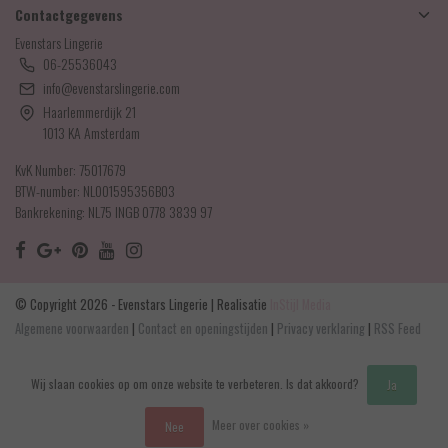
Contactgegevens
Evenstars Lingerie
06-25536043
info@evenstarslingerie.com
Haarlemmerdijk 21
1013 KA Amsterdam
KvK Number: 75017679
BTW-number: NL001595356B03
Bankrekening: NL75 INGB 0778 3839 97
© Copyright 2026 - Evenstars Lingerie | Realisatie
InStijl Media
Algemene voorwaarden
|
Contact en openingstijden
|
Privacy verklaring
|
RSS Feed
Wij slaan cookies op om onze website te verbeteren. Is dat akkoord?
Ja
Meer over cookies »
Nee