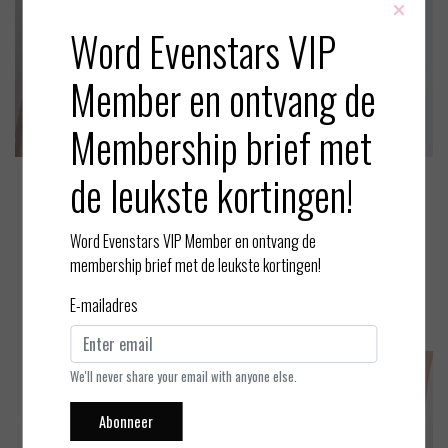
×
Word Evenstars VIP
Member en ontvang de
Membership brief met
de leukste kortingen!
Aubade
Aubade
The Night Before - Bralette -
The Night Before - Jarretel
Blackbird - L
Word Evenstars VIP Member en ontvang de
EUR 115,00
EUR 100,00
membership brief met de leukste kortingen!
Bekijken
Bekijken
E-mailadres
We'll never share your email with anyone else.
Abonneer