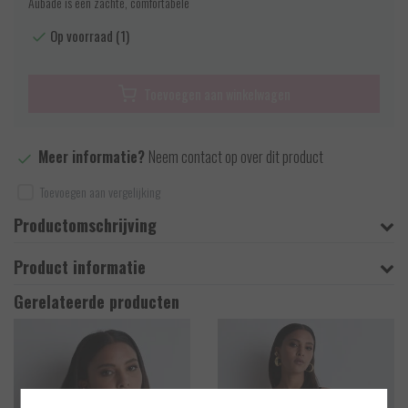
Aubade is een zachte, comfortabele
Op voorraad (1)
Toevoegen aan winkelwagen
Meer informatie?
Neem contact op over dit product
Toevoegen aan vergelijking
Productomschrijving
Product informatie
Gerelateerde producten