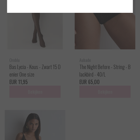
Oroblu
Aubade
Bas Lycia - Kous - Zwart 15 D
The Night Before - String - B
enier One size
lackbird - 40/L
EUR 11,95
EUR 65,00
Bekijken
Bekijken