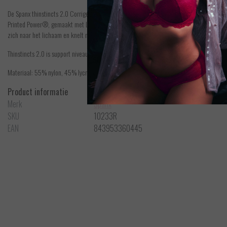
De Spanx thinstincts 2.0 Corrigerende hoge slip met pijpjes sluit aan tot aan de BH en gee
Printed Power®, gemaakt met Lycra® FitSense™. De stof is ultradun, ademende, lichtgewi
zich naar het lichaam en knelt niet.
Thinstincts 2.0 is support niveau 2, een stevig support voor het lichaam.
Materiaal: 55% nylon, 45% lycra-elastaan. Kruisje: 100% katoen.
Product informatie
Merk
Spanx
SKU
10233R
EAN
843953360445