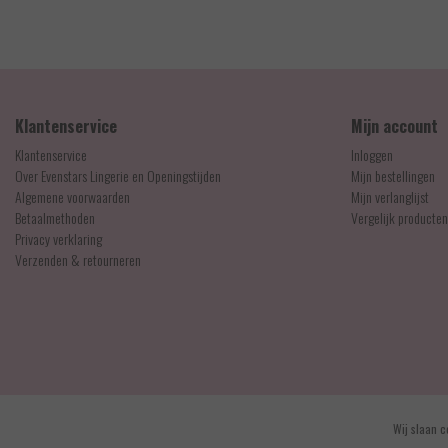
Klantenservice
Mijn account
Klantenservice
Inloggen
Over Evenstars Lingerie en Openingstijden
Mijn bestellingen
Algemene voorwaarden
Mijn verlanglijst
Betaalmethoden
Vergelijk producten
Privacy verklaring
Verzenden & retourneren
© Copyright 2026 - Evenstars Lingerie | Realisatie
InStijl Media
Wij slaan c
Algemene voorwaarden
|
Contact en openingstijden
|
Privacy verklaring
|
RSS Feed