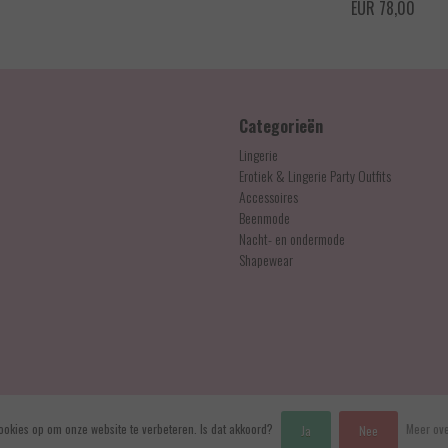
EUR 78,00
Categorieën
Lingerie
Erotiek & Lingerie Party Outfits
Accessoires
Beenmode
Nacht- en ondermode
Shapewear
ookies op om onze website te verbeteren. Is dat akkoord?
Meer ove
Ja
Nee