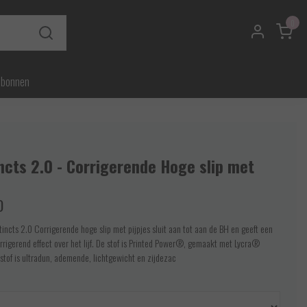
0
ubonnen
ncts 2.0 - Corrigerende Hoge slip met
0
tincts 2.0 Corrigerende hoge slip met pijpjes sluit aan tot aan de BH en geeft een
rrigerend effect over het lijf. De stof is Printed Power®, gemaakt met Lycra®
stof is ultradun, ademende, lichtgewicht en zijdezac