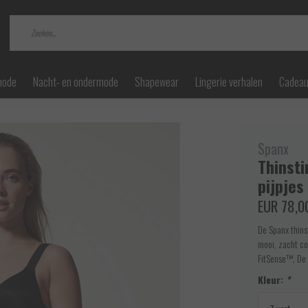
mode
Nacht- en ondermode
Shapewear
Lingerie verhalen
Cadea
Spanx
Thinsti
pijpjes
EUR 78,0
De Spanx thins
mooi, zacht co
FitSense™. De 
Kleur:
*