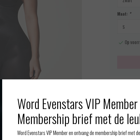
Maat:
*
Op voorr
Meer info
Word Evenstars VIP Member 
Toevoegen aan
Afbeelding vergroten
Membership brief met de leu
Word Evenstars VIP Member en ontvang de membership brief met de 
Gerelate