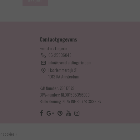
Bekijken
Contactgegevens
Evenstars Lingerie
06-25536043
info@evenstarslingerie.com
Haarlemmerdijk 21
1013 KA Amsterdam
KvK Number: 75017679
BTW-number: NL001595356B03
Bankrekening: NL75 INGB 0778 3839 97
r cookies »