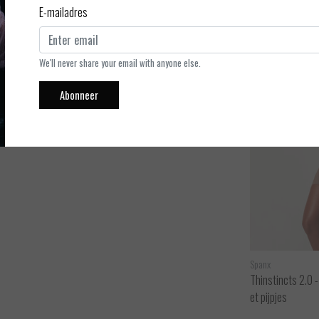
E-mailadres
ft een mooi, zacht corrigerend effect over het lijf. De stof is
cht en zijdezacht. Er zijn geen zichtbare lijnen. De slip vormt
We'll never share your email with anyone else.
Abonneer
Spanx
Thinstincts 2.0 
et pijpjes