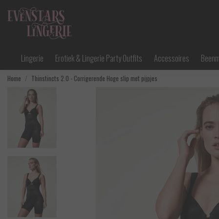
Lingerie
Erotiek & Lingerie Party Outfits
Accessoires
Been
Home
Thinstincts 2.0 - Corrigerende Hoge slip met pijpjes