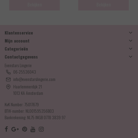
Bekijken
Bekijken
Klantenservice
Mijn account
Categorieën
Contactgegevens
Evenstars Lingerie
06-25536043
info@evenstarslingerie.com
Haarlemmerdijk 21
1013 KA Amsterdam
KvK Number: 75017679
BTW-number: NL001595356B03
Bankrekening: NL75 INGB 0778 3839 97