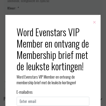
ademende, lichtgewicht en zijdezac
Kleur:
*
×
Word Evenstars VIP
Maat:
*
Member en ontvang de
Op voorraad (1)
Membership brief met
de leukste kortingen!
Toevoegen aan winkelwagen
Word Evenstars VIP Member en ontvang de
Meer informatie?
Neem contact op over dit product
membership brief met de leukste kortingen!
Toevoegen aan vergelijking
E-mailadres
Productomschrijving