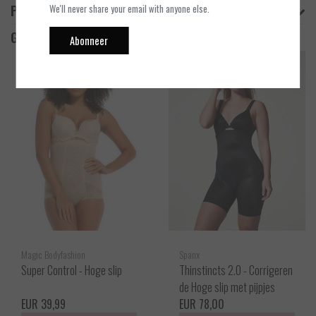
Product informatie
We'll never share your email with anyone else.
Gerelateerde producten
Abonneer
Magic Bodyfashion
Spanx
Super Control - Hoge slip
Thinstincts 2.0 - Corrigeren
de Hoge slip met pijpjes
EUR 39,99
EUR 78,00