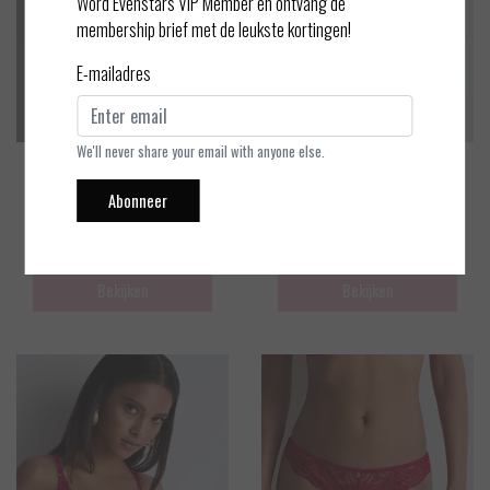
Word Evenstars VIP Member en ontvang de
membership brief met de leukste kortingen!
E-mailadres
We'll never share your email with anyone else.
Aubade
Aubade
Abonneer
Vibes - Tanga
Vibes - Push up BH
EUR 66,00
EUR 120,00
Bekijken
Bekijken