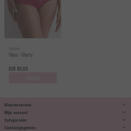
Aubade
Vibes - Shorty
EUR 80,00
Bekijken
Klantenservice
Mijn account
Categorieën
Contactgegevens