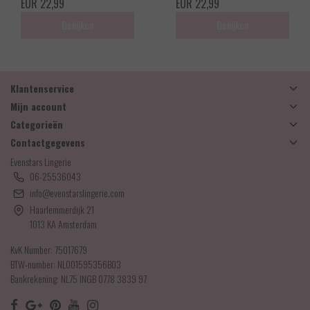
EUR 22,99
EUR 22,99
Bekijken
Bekijken
Klantenservice
Mijn account
Categorieën
Contactgegevens
Evenstars Lingerie
06-25536043
info@evenstarslingerie.com
Haarlemmerdijk 21
1013 KA Amsterdam
KvK Number: 75017679
BTW-number: NL001595356B03
Bankrekening: NL75 INGB 0778 3839 97