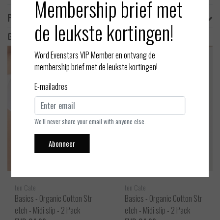
Membership brief met
Product informatie
de leukste kortingen!
Gerelateerde producten
Word Evenstars VIP Member en ontvang de
membership brief met de leukste kortingen!
E-mailadres
We'll never share your email with anyone else.
Abonneer
ten Cate
ten Cate
Basics - Organic Cotton Str
Basics - Organic Cotton Str
etch - Midi slip - 2 Pack
etch - Midi slip - 2 Pack