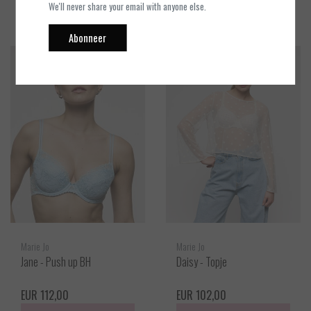
Bekijken
Bekijken
We'll never share your email with anyone else.
Abonneer
Marie Jo
Marie Jo
Jane - Push up BH
Daisy - Topje
EUR 112,00
EUR 102,00