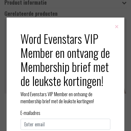
Product informatie
Gerelateerde producten
×
Word Evenstars VIP
Member en ontvang de
Membership brief met
de leukste kortingen!
Word Evenstars VIP Member en ontvang de
membership brief met de leukste kortingen!
Marie Jo
Marie Jo
Avero - Heart Shape BH
Jane - Heart Shape BH
E-mailadres
EUR 99,90
EUR 102,00