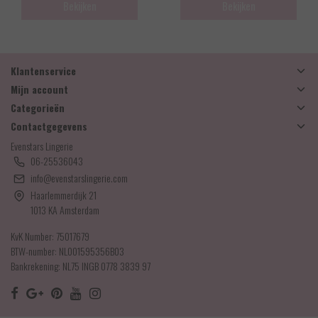
Bekijken
Bekijken
Klantenservice
Mijn account
Categorieën
Contactgegevens
Evenstars Lingerie
06-25536043
info@evenstarslingerie.com
Haarlemmerdijk 21
1013 KA Amsterdam
KvK Number: 75017679
BTW-number: NL001595356B03
Bankrekening: NL75 INGB 0778 3839 97