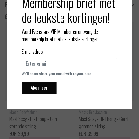
Membership brief met
Product informatie
de leukste kortingen!
Gerelateerde producten
Word Evenstars VIP Member en ontvang de
membership brief met de leukste kortingen!
E-mailadres
We'll never share your email with anyone else.
Abonneer
Magic Bodyfashion
Magic Bodyfashion
Maxi Sexy - Hi-Thong - Corri
Maxi Sexy - Hi-Thong - Corri
gerende string
gerende string
EUR 39,99
EUR 39,99