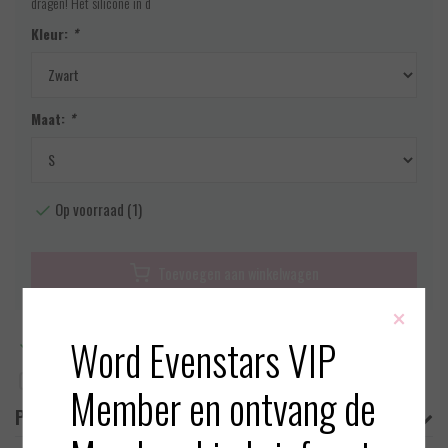
dragen! Het silicone in d
Kleur:
*
Maat:
*
Op voorraad (1)
Toevoegen aan winkelwagen
×
Word Evenstars VIP
Meer informatie?
Neem contact op over dit product
Toevoegen aan vergelijking
Member en ontvang de
Productomschrijving