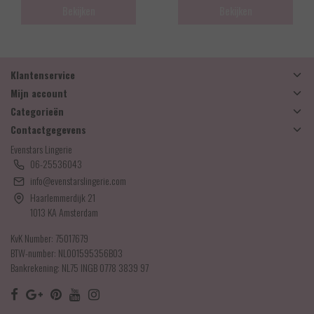
Bekijken
Bekijken
Klantenservice
Mijn account
Categorieën
Contactgegevens
Evenstars Lingerie
06-25536043
info@evenstarslingerie.com
Haarlemmerdijk 21
1013 KA Amsterdam
KvK Number: 75017679
BTW-number: NL001595356B03
Bankrekening: NL75 INGB 0778 3839 97