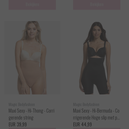
Bekijken
Bekijken
Magic Bodyfashion
Magic Bodyfashion
Maxi Sexy - Hi-Thong - Corri
Maxi Sexy - Hi-Bermuda - Co
gerende string
rrigerende Hoge slip met pij
EUR 39,99
pjes
EUR 44,99