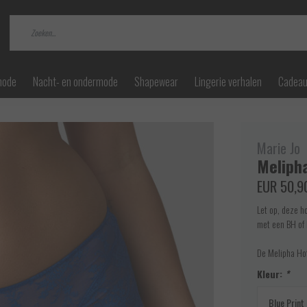
mode
Nacht- en ondermode
Shapewear
Lingerie verhalen
Cadea
Marie Jo
Meliph
EUR 50,9
Let op, deze h
met een BH of 
De Melipha Hot
Kleur:
*