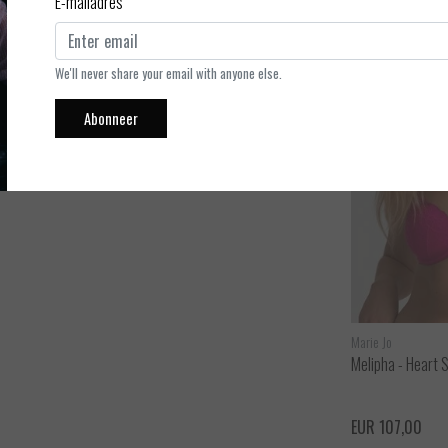
E-mailadres
 breder aan de zijkant, net zoals een short. Je draagt ze
We'll never share your email with anyone else.
Abonneer
Marie Jo
Marie Jo
Melipha - Push up BH
Melipha - Heart 
ijken
Bekijken
EUR 112,00
EUR 107,00