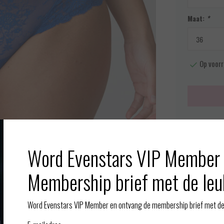
Maat:
*
Op voorr
Meer info
Word Evenstars VIP Member 
Toevoegen aan
Afbeelding vergroten
Membership brief met de leu
Gerelate
Word Evenstars VIP Member en ontvang de membership brief met de 
 combinatie met een BH of bralette van Melipha. Zo kunnen we