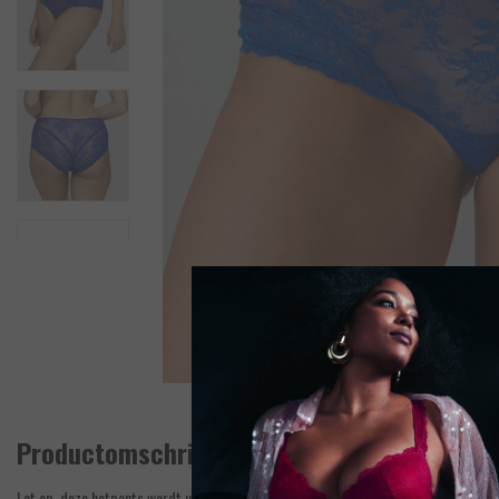
Productomschrijving
Let op, deze hotpants wordt uitsluitend verkocht en geretourneerd aangenomen in