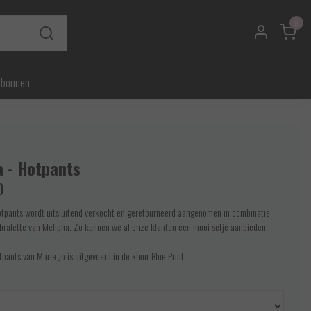
0
ubonnen
a - Hotpants
0
otpants wordt uitsluitend verkocht en geretourneerd aangenomen in combinatie
bralette van Melipha. Zo kunnen we al onze klanten een mooi setje aanbieden.
pants van Marie Jo is uitgevoerd in de kleur Blue Print.