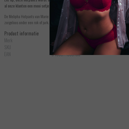
al onze klanten een mooi setje aanbieden.
De Melipha Hotpants van Marie Jo is uitgevoerd in de kleur Blue Print. Deze hotpants zijn
zorgeloos onder een rok of jurk. Blue Print is een fel-blauwe kleur.
Product informatie
Merk
Marie Jo
SKU
0502752BPT
EAN
5400977569183
Marie Jo
Melipha - Hotpants
Bek
EUR 50,90