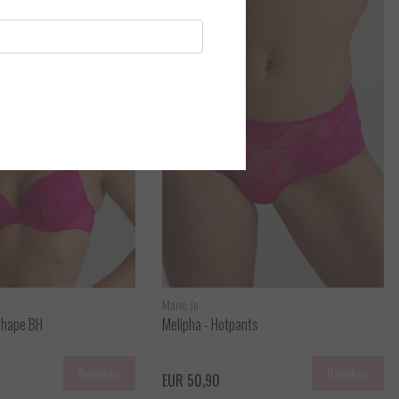
Marie Jo
Shape BH
Melipha - Hotpants
Bekijken
Bekijken
EUR 50,90