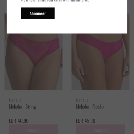
Abonneer
Marie Jo
Marie Jo
Melipha - String
Melipha - Rioslip
EUR 40,90
EUR 45,90
Bekijken
Bekijken