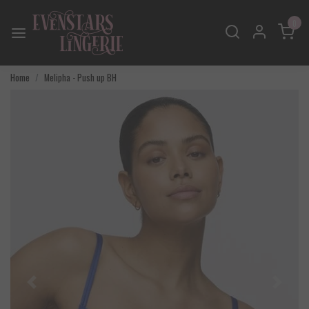
0
Home
Melipha - Push up BH
Vorige
Volgend