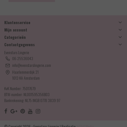
Klantenservice
Mijn account
Categorieën
Contactgegevens
Evenstars Lingerie
06-25536043
info@evenstarslingerie.com
Haarlemmerdijk 21
1013 KA Amsterdam
KvK Number: 75017679
BTW-number: NL001595356B03
Bankrekening: NL75 INGB 0778 3839 97
© Copyright 2026 - Evenstars Lingerie | Realisatie
InStijl Media