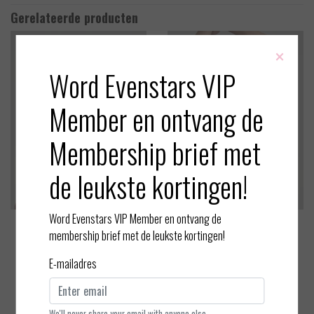
Gerelateerde producten
×
Word Evenstars VIP
Member en ontvang de
Membership brief met
de leukste kortingen!
Word Evenstars VIP Member en ontvang de
Marie Jo
Marie Jo
membership brief met de leukste kortingen!
Melipha - Heart Shape BH
Melipha - Bralette
E-mailadres
EUR 107,00
EUR 91,90
Bekijken
Bekijken
We'll never share your email with anyone else.