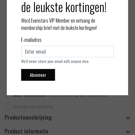
de leukste kortingen!
Kleur:
*
Word Evenstars VIP Member en ontvang de
Maat:
*
membership brief met de leukste kortingen!
E-mailadres
Op voorraad (1)
We'll never share your email with anyone else.
Toevoegen aan winkelwagen
Abonneer
Meer informatie?
Neem contact op over dit product
Toevoegen aan vergelijking
Productomschrijving
Product informatie