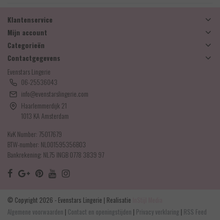
Klantenservice
Mijn account
Categorieën
Contactgegevens
Evenstars Lingerie
06-25536043
info@evenstarslingerie.com
Haarlemmerdijk 21
1013 KA Amsterdam
KvK Number: 75017679
BTW-number: NL001595356B03
Bankrekening: NL75 INGB 0778 3839 97
© Copyright 2026 - Evenstars Lingerie | Realisatie
InStijl Media
Algemene voorwaarden
|
Contact en openingstijden
|
Privacy verklaring
|
RSS Feed