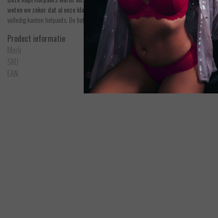
weten we zeker dat al onze klanten een mooi setje kunnen aanschaffen.
De Rupi hotp
volledig kanten hotpants. De hotpants valt tot net over de billen. Perfect met de Rupi Pl
Product informatie
Merk
PrimaDonna Twist
SKU
0542472NAT
EAN
5400977631903