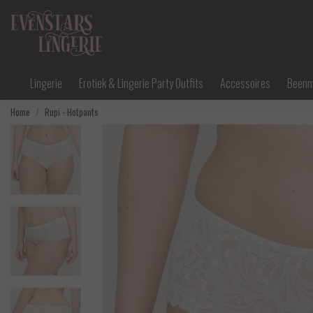
Lingerie
Erotiek & Lingerie Party Outfits
Accessoires
Been
Home
Rupi - Hotpants