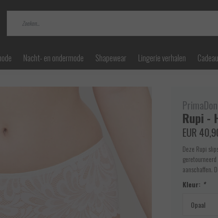
mode
Nacht- en ondermode
Shapewear
Lingerie verhalen
Cadea
PrimaDon
Rupi - 
EUR 40,9
Deze Rupi slip
geretourneerd
aanschaffen. D
Kleur:
*