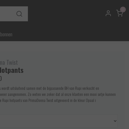
0
ubonnen
na Twist
Hotpants
0
s wordt uitsluitend samen met de bijpassende BH van Rupi verkocht en
 weer aangenomen. Zo weten we zeker dat al onze klanten een mooi setje kunnen
e Rupi hotpants van PrimaDonna Twist uitgevoerd in de kleur Opaal i