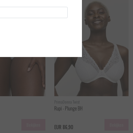
PrimaDonna Twist
Rupi - Plunge BH
Bekijken
Bekijken
EUR 86,90