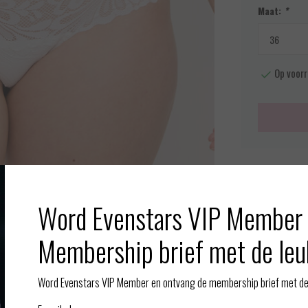
Maat:
*
Op voorr
Meer info
Toevoegen aan
Word Evenstars VIP Member 
Afbeelding vergroten
Membership brief met de leu
Gerelate
Word Evenstars VIP Member en ontvang de membership brief met de 
ezelfde kleur verkocht en geretourneerd weer aangenomen. Zo