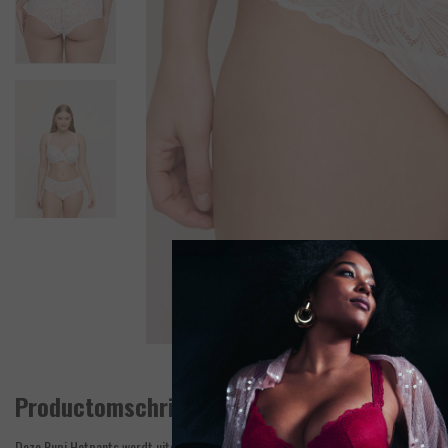
Productomschrijving
Deze Rupi Hotpants wordt uitsluitend samen met de bijpassende BH van Rupi in d