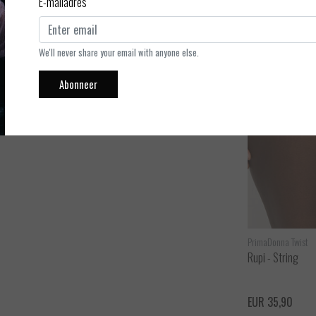
E-mailadres
ants van PrimaDonna Twist uitgevoerd in de kleur Opaal is een
unge BH!
We'll never share your email with anyone else.
Abonneer
PrimaDonna Twist
Rupi - String
EUR 35,90