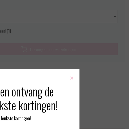
aad (1)
Toevoegen aan winkelwagen
rmatie?
Neem contact op over dit product
×
 vergelijking
en ontvang de
kste kortingen!
erde producten
leukste kortingen!