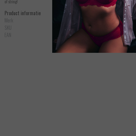
of string!
Product informatie
Merk
PrimaDonna Twist
SKU
0142474NAT
EAN
5400977630777