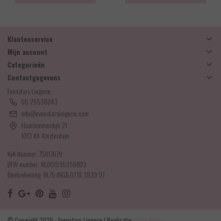
Klantenservice
Mijn account
Categorieën
Contactgegevens
Evenstars Lingerie
06-25536043
info@evenstarslingerie.com
Haarlemmerdijk 21
1013 KA Amsterdam
KvK Number: 75017679
BTW-number: NL001595356B03
Bankrekening: NL75 INGB 0778 3839 97
© Copyright 2026 - Evenstars Lingerie | Realisatie
InStijl Media