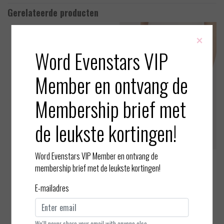
Gerelateerde producten
×
Word Evenstars VIP
Member en ontvang de
Membership brief met
de leukste kortingen!
Word Evenstars VIP Member en ontvang de
ten Cate
ten Cate
membership brief met de leukste kortingen!
Secrets Cotton - Tailleslip
Secrets Cotton - Short
E-mailadres
EUR 22,99
EUR 24,99
Bekijken
Bekijken
We'll never share your email with anyone else.