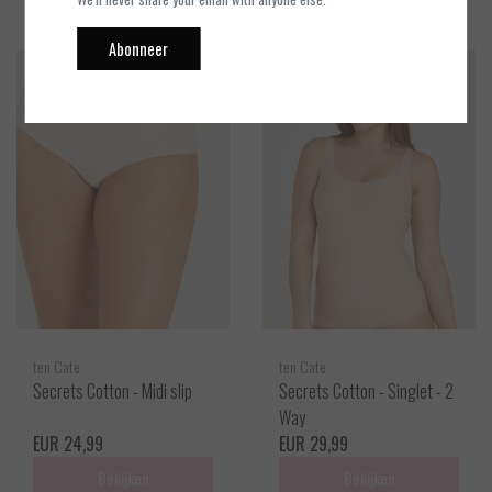
Abonneer
ten Cate
ten Cate
Secrets Cotton - Midi slip
Secrets Cotton - Singlet - 2
Way
EUR 24,99
EUR 29,99
Bekijken
Bekijken