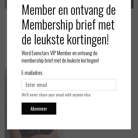
Member en ontvang de
Membership brief met
Aubade
Aubade
Feeling Myself - Italiaanse sl
Feeling Myself - Jarretel - As
de leukste kortingen!
ip - Astral Blue - 40 / L
tral Blue - M
EUR 75,00
EUR 95,00
Bekijken
Bekijken
Word Evenstars VIP Member en ontvang de
membership brief met de leukste kortingen!
E-mailadres
We'll never share your email with anyone else.
Abonneer