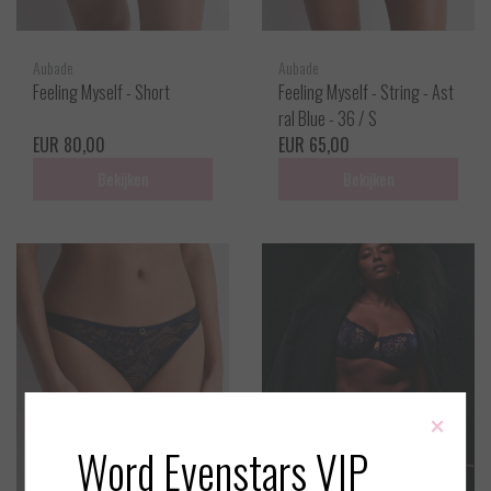
Aubade
Aubade
Feeling Myself - Short
Feeling Myself - String - Ast
ral Blue - 36 / S
EUR 80,00
EUR 65,00
Bekijken
Bekijken
×
Word Evenstars VIP