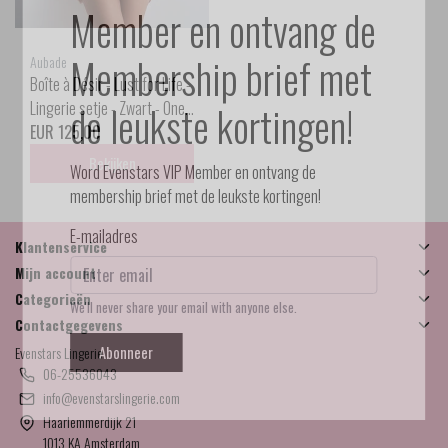
Member en ontvang de
Membership brief met
Aubade
Boîte à Désir - Lust for Life -
de leukste kortingen!
Lingerie setje - Zwart - One
size
EUR 125,00
Bekijken
Word Evenstars VIP Member en ontvang de
membership brief met de leukste kortingen!
E-mailadres
Klantenservice
Mijn account
Categorieën
We'll never share your email with anyone else.
Contactgegevens
Abonneer
Evenstars Lingerie
06-25536043
info@evenstarslingerie.com
Haarlemmerdijk 21
1013 KA Amsterdam