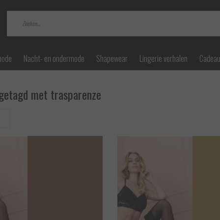
mode
Nacht- en ondermode
Shapewear
Lingerie verhalen
Cadea
getagd met trasparenze