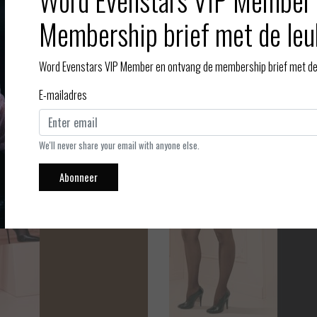
Word Evenstars VIP Member 
EUR 14,95
Membership brief met de leu
Word Evenstars VIP Member en ontvang de membership brief met de 
E-mailadres
We'll never share your email with anyone else.
Abonneer