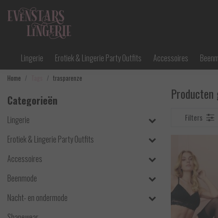
Lingerie
Erotiek & Lingerie Party Outfits
Accessoires
Been
Home
Tags
trasparenze
Producten 
Categorieën
Filters
Lingerie
Erotiek & Lingerie Party Outfits
Accessoires
Beenmode
Nacht- en ondermode
Shapewear