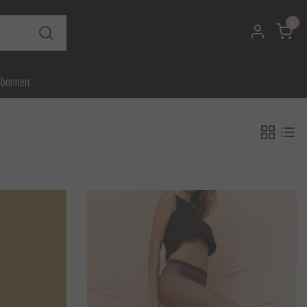
0
ubonnen