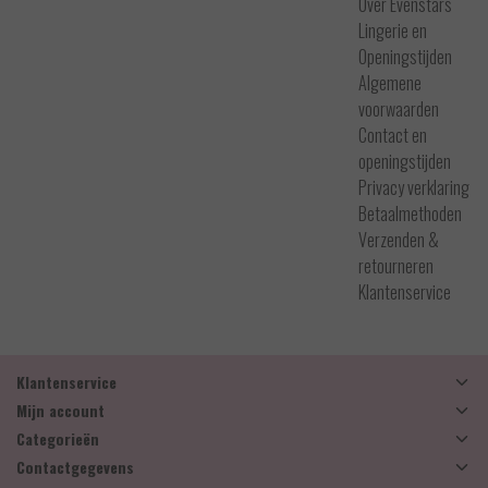
Over Evenstars
Lingerie en
Openingstijden
Algemene
voorwaarden
Contact en
openingstijden
Privacy verklaring
Betaalmethoden
Verzenden &
retourneren
Klantenservice
Klantenservice
Mijn account
Categorieën
Contactgegevens