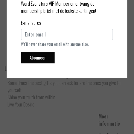
Word Evenstars VIP Member en ontvang de
PrimaDonna
(49)
membership brief met de leukste kortingen!
PrimaDonna Twist
(29)
Seafolly
(4)
E-mailadres
Soak Wash
(1)
Spanx
(9)
ten Cate
(66)
We'll never share your email with anyone else.
Trasparenze
(15)
Wacoal
(89)
Abonneer
Lingerie verhalen :
Step into the field of Evenstars Lingerie
Sometimes the best gifts you can ask for are the ones you give to
yourself
Shine your truth from within
Live Your Desire
Meer
informatie