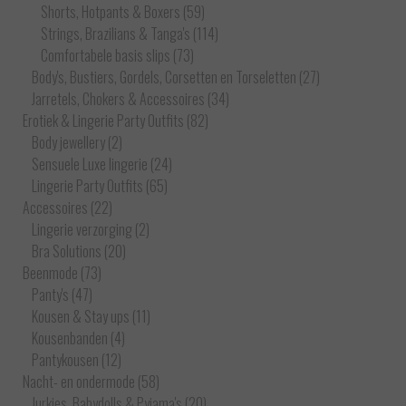
Shorts, Hotpants & Boxers
(59)
Strings, Brazilians & Tanga's
(114)
Comfortabele basis slips
(73)
Body's, Bustiers, Gordels, Corsetten en Torseletten
(27)
Jarretels, Chokers & Accessoires
(34)
Erotiek & Lingerie Party Outfits
(82)
Body jewellery
(2)
Sensuele Luxe lingerie
(24)
Lingerie Party Outfits
(65)
Accessoires
(22)
Lingerie verzorging
(2)
Bra Solutions
(20)
Beenmode
(73)
Panty's
(47)
Kousen & Stay ups
(11)
Kousenbanden
(4)
Pantykousen
(12)
Nacht- en ondermode
(58)
Jurkjes, Babydolls & Pyjama's
(20)