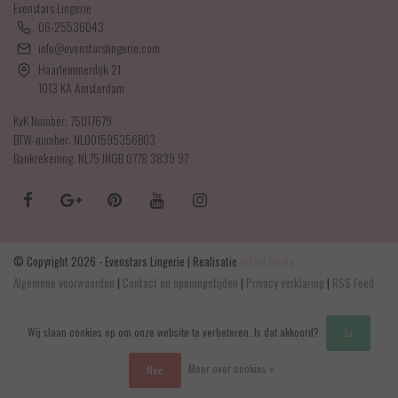
Evenstars Lingerie
06-25536043
info@evenstarslingerie.com
Haarlemmerdijk 21
1013 KA Amsterdam
KvK Number: 75017679
BTW-number: NL001595356B03
Bankrekening: NL75 INGB 0778 3839 97
© Copyright 2026 - Evenstars Lingerie | Realisatie
InStijl Media
Algemene voorwaarden
|
Contact en openingstijden
|
Privacy verklaring
|
RSS Feed
Wij slaan cookies op om onze website te verbeteren. Is dat akkoord?
Ja
Meer over cookies »
Nee