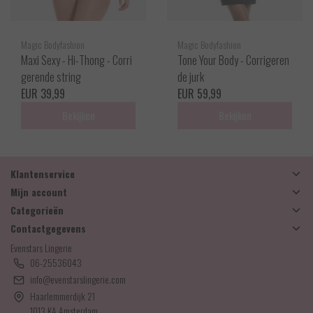
Magic Bodyfashion
Magic Bodyfashion
Maxi Sexy - Hi-Thong - Corri
Tone Your Body - Corrigeren
gerende string
de jurk
EUR 39,99
EUR 59,99
Bekijken
Bekijken
Klantenservice
Mijn account
Categorieën
Contactgegevens
Evenstars Lingerie
06-25536043
info@evenstarslingerie.com
Haarlemmerdijk 21
1013 KA Amsterdam