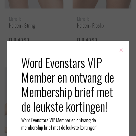
Marie Jo
Marie Jo
Heleen - String
Heleen - Rioslip
EUR 40,90
EUR 40,90
×
Bekijken
Bekijken
Word Evenstars VIP
Member en ontvang de
Membership brief met
de leukste kortingen!
Word Evenstars VIP Member en ontvang de
membership brief met de leukste kortingen!