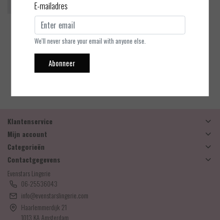
E-mailadres
Marie Jo
Heleen - Heart Shape BH
We'll never share your email with anyone else.
Abonneer
EUR 91,90
Bekijken
Klantenservice
Mijn account
Categorieën
Contactgegevens
Evenstars Lingerie
06-25536043
info@evenstarslingerie.com
Haarlemmerdijk 21
1013 KA Amsterdam