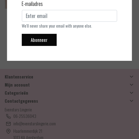
E-mailadres
PrimaDonna Twist
Rupi - Hotpants
We'll never share your email with anyone else.
Abonneer
EUR 40,90
Bekijken
Klantenservice
Mijn account
Categorieën
Contactgegevens
Evenstars Lingerie
06-25536043
info@evenstarslingerie.com
Haarlemmerdijk 21
1013 KA Amsterdam