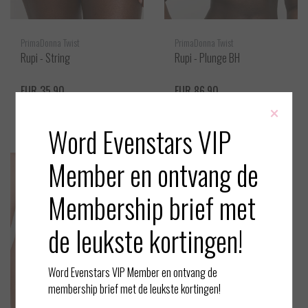
PrimaDonna Twist
PrimaDonna Twist
Rupi - String
Rupi - Plunge BH
EUR 35,90
EUR 86,90
×
Bekijken
Bekijken
Word Evenstars VIP
Member en ontvang de
Membership brief met
de leukste kortingen!
Word Evenstars VIP Member en ontvang de
membership brief met de leukste kortingen!