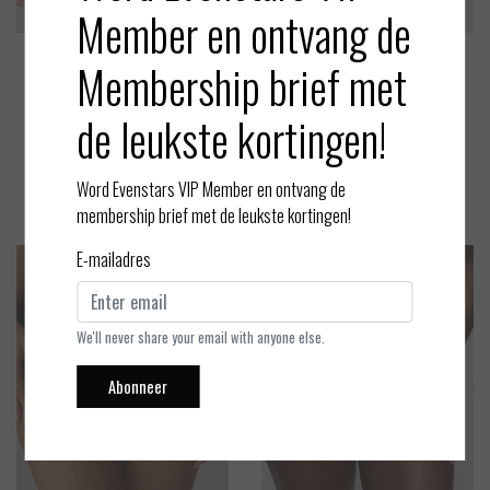
Member en ontvang de
Membership brief met
PrimaDonna
PrimaDonna
Sophora - String
Sophora - String
de leukste kortingen!
EUR 45,90
EUR 45,90
Bekijken
Bekijken
Word Evenstars VIP Member en ontvang de
membership brief met de leukste kortingen!
E-mailadres
We'll never share your email with anyone else.
Abonneer