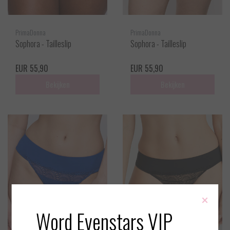
PrimaDonna
PrimaDonna
Sophora - Tailleslip
Sophora - Tailleslip
EUR 55,90
EUR 55,90
Bekijken
Bekijken
×
Word Evenstars VIP