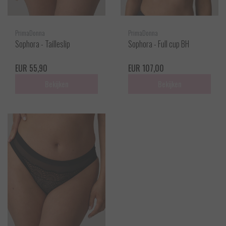
PrimaDonna
PrimaDonna
Sophora - Tailleslip
Sophora - Full cup BH
EUR 55,90
EUR 107,00
Bekijken
Bekijken